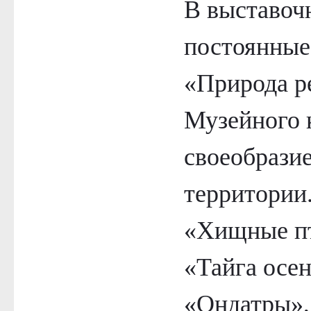
В выставоч
постоянные
«Природа р
Музейного 
своеобрази
территории
«Хищные п
«Тайга осе
«Ондатры»,