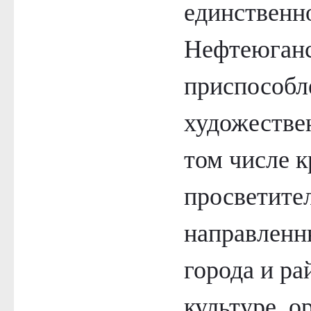
единственно
Нефтеюганс
приспособл
художестве
том числе 
просветите
направленн
города и р
культуре, о