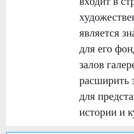
входит в ст
художестве
является з
для его фо
залов галер
расширить 
для предст
истории и к